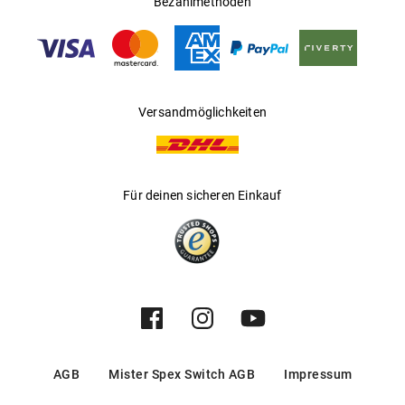
Bezahlmethoden
Mehr über
erfährst Du
.
Victoria Beckham
hier
Hersteller
:
Marchon Germany GmbH
Versandmöglichkeiten
Für deinen sicheren Einkauf
AGB
Mister Spex Switch AGB
Impressum