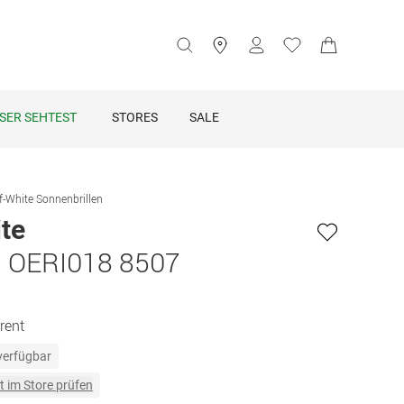
SER SEHTEST
STORES
SALE
f-White Sonnenbrillen
te
 OERI018 8507
rent
 verfügbar
t im Store prüfen