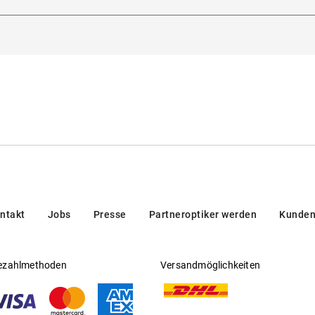
, 20121, Milano, Italien
Gleitsichtfähig
:
Nein
rben
Hersteller
:
New Guards
ativ
läser in Grau
 europäischer Norm
ntakt
Jobs
Presse
Partneroptiker werden
Kunden
ezahlmethoden
Versandmöglichkeiten