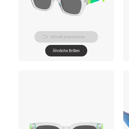
Virtuell anprobieren
Ähnliche Brillen