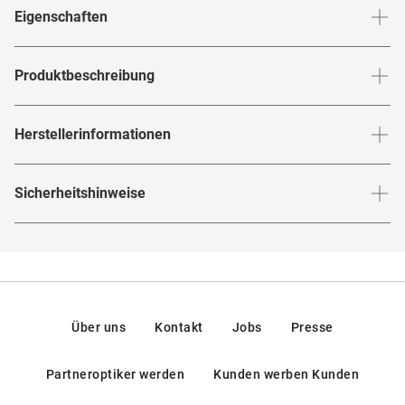
Stegbreite
:
21
mm
Glashö
Eigenschaften
Marke
:
ic! berlin
Produktbeschreibung
Produktnummer
:
6851949
"Hochwertig und handgefertigt "
Herstellerinformationen
Rahmenfarbe
:
Goldfarben
Das Unisex-Modell Liliya S. 032 von ic! berlin ist mehr als
Glasfarbe innen
:
Grau
Herstellerangaben gemäß EU-
Sicherheitshinweise
ein praktisches Nice-to-have, es ist ein absolut stylisches
Produktsicherheitsverordnung (GPSR)
:
Brillenbreite
:
134
mm
Verspiegelt
:
Nein
Accessoire. Einen modischen und zugleich zeitlosen
Marke
:
ic! berlin
Hier findest du die
Sicherheitshinweise
.
Alltagslook schaffst Du mit dieser Designerbrille mit der
Rahmenmaterial
:
Metall
Hersteller
:
Marcolin SpA, Zona Industriale Villanova 4,
32013, Longarone (BL), Italien
runden Fassung und den wunderschönen, zart grauen
Glasmaterial
:
Kunststoff
Verlaufsgläsern. Einen besonders edlen Aspekt stellt der
Kontakt: info@marcolin.com
Brillenform
:
Rund
goldfarbene, originell gearbeitete Rahmen mit den
Über uns
Kontakt
Jobs
Presse
ungewöhnlichen Scharnieren dar.
Rahmentyp
:
Vollrand
Partneroptiker werden
Kunden werben Kunden
Federscharniere
:
Nein
Unisex-Modell mit Option auf Gleitsicht