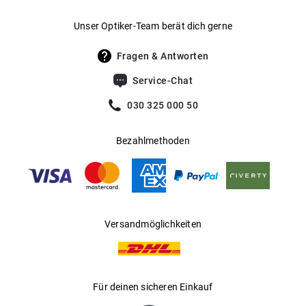
Geringes Gewicht verspricht angenehmes
Gewicht
:
16 g
Unser Optiker-Team berät dich gerne
Tragegefühl
UV400 Filter
:
Ja
Fragen & Antworten
Goldfarben mit grauen Kunststoffgläsern für
Filterkategorie
:
2 (Lichtdurchlässigkeit 18 % - 43 %): Für
optimalen UV-Schutz
Service-Chat
sonnige Tage in Mitteleuropa; optimal
Runde Form mit randloser Fassung
für den Alltagsgebrauch.
030 325 000 50
Edler Metallrahmen in edlem Look
Gleitsichtfähig
:
Ja
Bezahlmethoden
CE-Gütesiegel garantiert UV-Schutz nach
Hersteller
:
Marcolin SpA
europäischer Norm
Mehr über
erfährst Du
.
ic! berlin
hier
Versandmöglichkeiten
Für deinen sicheren Einkauf