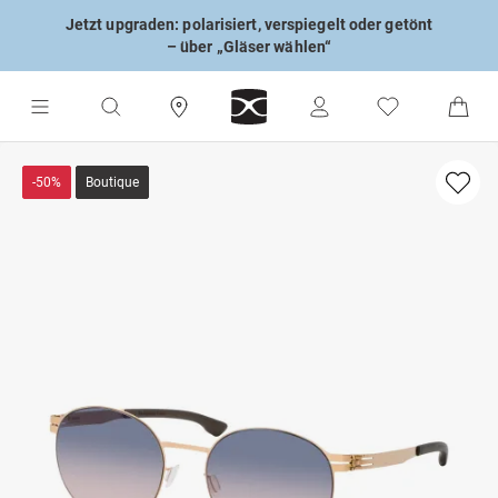
Jetzt upgraden: polarisiert, verspiegelt oder getönt
– über „Gläser wählen“
-50%
Boutique