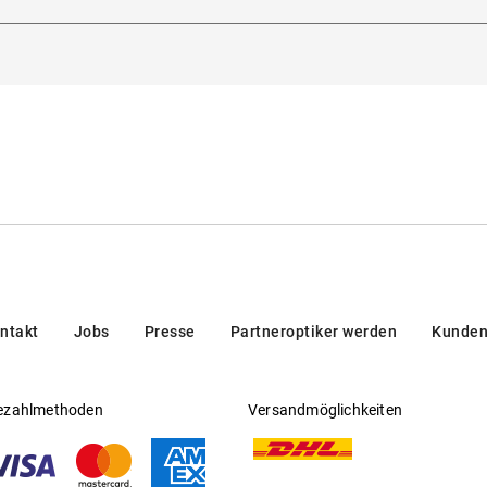
tsichtfähig
:
Nein
tichiero 180, 35135, Padova, Italien
Look
eller
:
Kering Eyewear DACH GmbH
disches Design-Update
Gläsern
 europäischer Norm
ntakt
Jobs
Presse
Partneroptiker werden
Kunden
ezahlmethoden
Versandmöglichkeiten