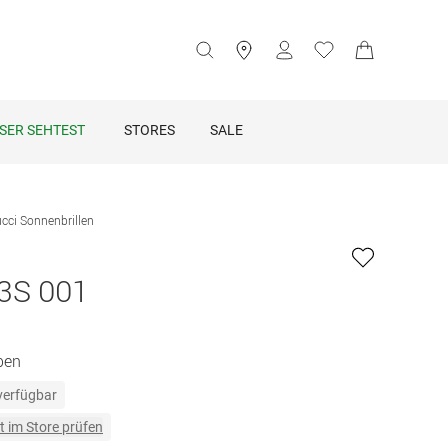
SER SEHTEST
STORES
SALE
cci Sonnenbrillen
3S 001
ben
 verfügbar
t im Store prüfen