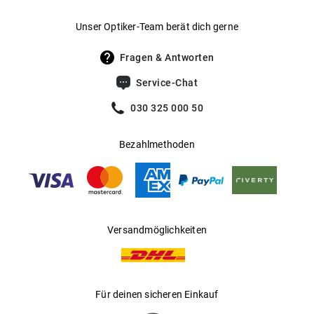
Gewicht
:
30 g
Unser Optiker-Team berät dich gerne
UV400 Filter
:
Ja
Fragen & Antworten
Filterkategorie
:
1 (Lichtdurchlässigkeit 43 % - 80 %):
Service-Chat
Perfekt für bedeckte Tage, bietet eine
leichte Reduzierung der
030 325 000 50
Sonnenstrahlung.
Bezahlmethoden
Gleitsichtfähig
:
Ja
Hersteller
:
Marcolin SpA
Versandmöglichkeiten
Für deinen sicheren Einkauf