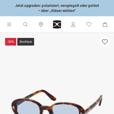
Jetzt upgraden: polarisiert, verspiegelt oder getönt
– über „Gläser wählen“
-30%
Boutique