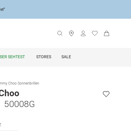
en“
SER SEHTEST
STORES
SALE
mmy Choo Sonnenbrillen
Choo
1 50008G
z