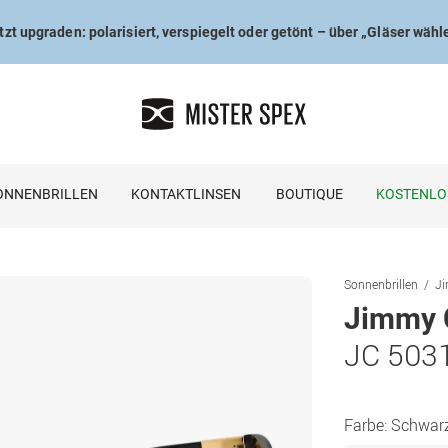
tzt upgraden: polarisiert, verspiegelt oder getönt – über „Gläser wähl
ONNENBRILLEN
KONTAKTLINSEN
BOUTIQUE
KOSTENLO
Sonnenbrillen
Ji
Jimmy 
JC 503
Farbe:
Schwar