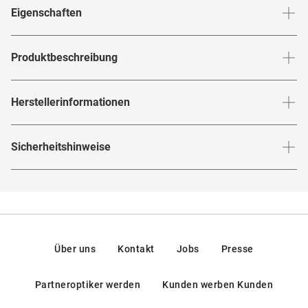
Stegbreite
:
19
mm
Glashö
Eigenschaften
Marke
:
ic! berlin
Produktbeschreibung
Produktnummer
:
7072763
Dich zieht es zum Unverwechselbaren, zum Klassischen
Herstellerinformationen
Rahmenfarbe
:
Braun
mit einer Prise Moderne? Dann gib der
von
IC 0067 48R
ic!
Dein ja-Wort! Mit ihren markanten kantigen Linien
berlin
Glasfarbe innen
:
Grün
Herstellerangaben gemäß EU-
und dem Braunton versprüht diese Sonnenbrille eine
Sicherheitshinweise
Produktsicherheitsverordnung (GPSR)
:
Brillenbreite
:
149
mm
Verspiegelt
:
Nein
kraftvolle Eleganz. Unabhängige Herstellung trifft hier auf
Marke
:
ic! berlin
hochwertige Materialien wie robustes Kunststoff und
Hier findest du die
Sicherheitshinweise
.
Rahmenmaterial
:
Kunststoff / Metall
Hersteller
:
Marcolin SpA, Zona Industriale Villanova 4,
filigranes Metall. Empfohlen für alle, die ihren
32013, Longarone (BL), Italien
individualistischen Style unterstreichen möchten. Lass
Glasmaterial
:
Kunststoff
Dich von
's Meisterwerk begeistern und setze ein
ic! berlin
Kontakt: info@marcolin.com
Brillenform
:
Quadratisch
modisches Statement!
Über uns
Kontakt
Jobs
Presse
Rahmentyp
:
Vollrand
Partneroptiker werden
Kunden werben Kunden
Federscharniere
:
Ja