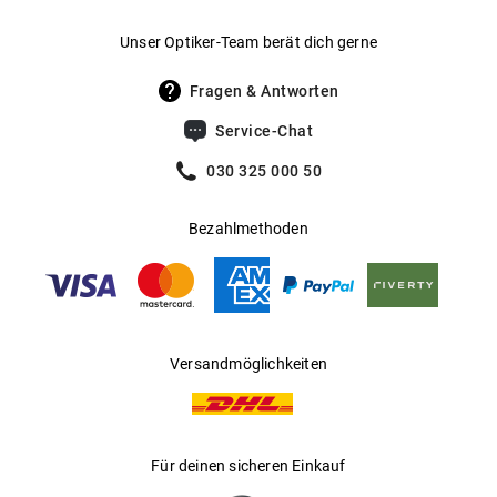
Gewicht
:
30 g
Unser Optiker-Team berät dich gerne
UV400 Filter
:
Ja
Fragen & Antworten
Filterkategorie
:
3 (Lichtdurchlässigkeit 8 % - 18 %):
Service-Chat
Schützt vor intensiver
Sonneneinstrahlung am Strand, in den
030 325 000 50
Bergen und in südeuropäischen
Ländern
Bezahlmethoden
Gleitsichtfähig
:
Ja
Hersteller
:
Marcolin SpA
Versandmöglichkeiten
Für deinen sicheren Einkauf