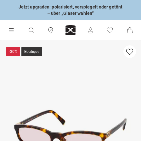
Jetzt upgraden: polarisiert, verspiegelt oder getönt
– über „Gläser wählen“
-30%
Boutique