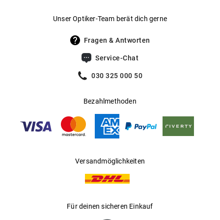
Gewicht
:
26 g
Unser Optiker-Team berät dich gerne
UV400 Filter
:
Ja
Fragen & Antworten
Filterkategorie
:
2 (Lichtdurchlässigkeit 18 % - 43 %): Für
Service-Chat
sonnige Tage in Mitteleuropa; optimal
für den Alltagsgebrauch.
030 325 000 50
Gleitsichtfähig
:
Ja
Bezahlmethoden
Hersteller
:
Kering Eyewear DACH GmbH
Versandmöglichkeiten
Für deinen sicheren Einkauf