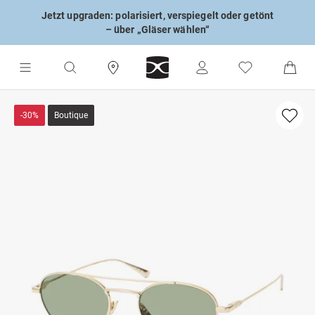
Jetzt upgraden: polarisiert, verspiegelt oder getönt
– über „Gläser wählen“
-30%
Boutique