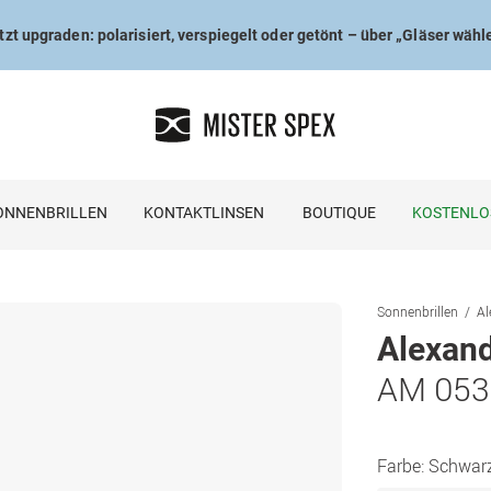
tzt upgraden: polarisiert, verspiegelt oder getönt – über „Gläser wähl
ONNENBRILLEN
KONTAKTLINSEN
BOUTIQUE
KOSTENLO
Sonnenbrillen
Al
Alexan
AM 053
Farbe:
Schwar