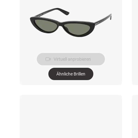
Virtuell anprobieren
Ähnliche Brillen