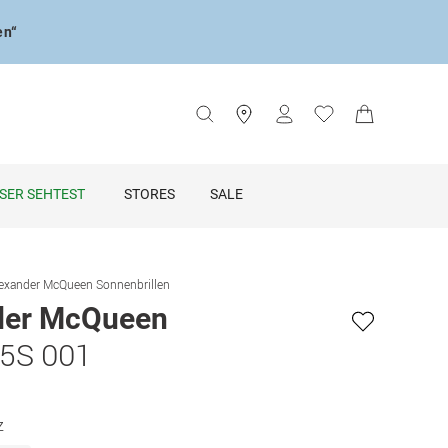
en“
SER SEHTEST
STORES
SALE
exander McQueen Sonnenbrillen
der McQueen
5S 001
z