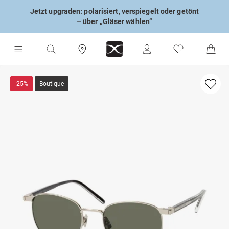
Jetzt upgraden: polarisiert, verspiegelt oder getönt
– über „Gläser wählen“
-25%
Boutique