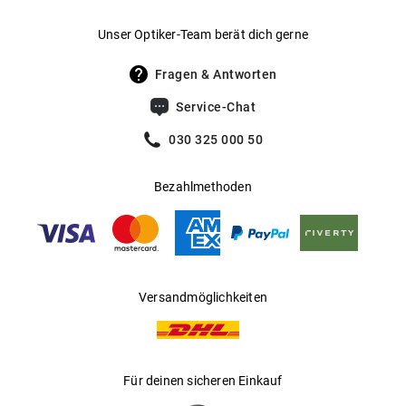
Gewicht
:
28 g
Unser Optiker-Team berät dich gerne
UV400 Filter
:
Ja
Fragen & Antworten
Filterkategorie
:
3 (Lichtdurchlässigkeit 8 % - 18 %):
Service-Chat
Schützt vor intensiver
Sonneneinstrahlung am Strand, in den
030 325 000 50
Bergen und in südeuropäischen
Ländern
Bezahlmethoden
Gleitsichtfähig
:
Ja
Hersteller
:
Kering Eyewear DACH GmbH
Versandmöglichkeiten
Für deinen sicheren Einkauf