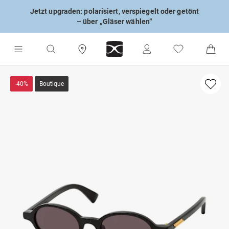
Jetzt upgraden: polarisiert, verspiegelt oder getönt
– über „Gläser wählen“
-40%
Boutique