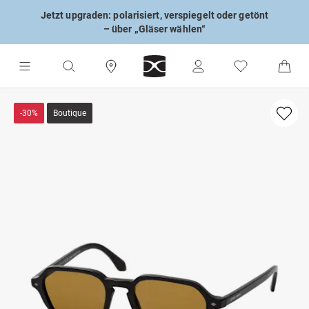
Jetzt upgraden: polarisiert, verspiegelt oder getönt
– über „Gläser wählen“
-30%
Boutique