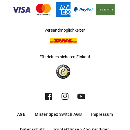
Gleitsichtfähig
:
Nein
Hersteller
:
Luxottica Group S.p.A
Versandmöglichkeiten
Für deinen sicheren Einkauf
AGB
Mister Spex Switch AGB
Impressum
Datenschutz
Kontaktlinsen Abo kündigen