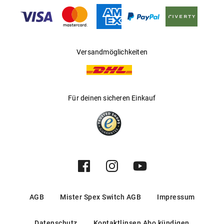
Gleitsichtfähig
:
Nein
Hersteller
:
Kering Eyewear DACH GmbH
Versandmöglichkeiten
Für deinen sicheren Einkauf
AGB
Mister Spex Switch AGB
Impressum
Datenschutz
Kontaktlinsen Abo kündigen