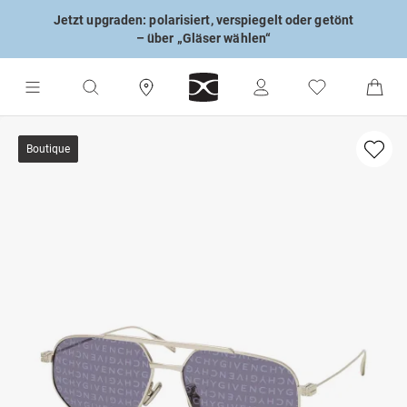
Jetzt upgraden: polarisiert, verspiegelt oder getönt
– über „Gläser wählen“
Boutique