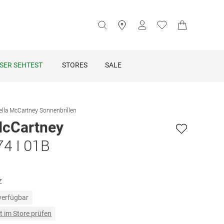
SER SEHTEST
STORES
SALE
ella McCartney Sonnenbrillen
McCartney
4 I 01B
z
 verfügbar
t im Store prüfen