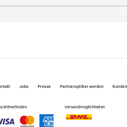
, 16, 32013, Villanova, Italien
Gleitsichtfähig
:
Nein
Hersteller
:
Thelios
ntakt
Jobs
Presse
Partneroptiker werden
Kunden
ezahlmethoden
Versandmöglichkeiten