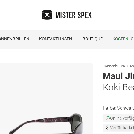
ONNENBRILLEN
KONTAKTLINSEN
BOUTIQUE
KOSTENLO
Sonnenbrillen
Ma
Maui J
Koki Be
Farbe:
Schwarz
Online verfü
Verfügbarkei