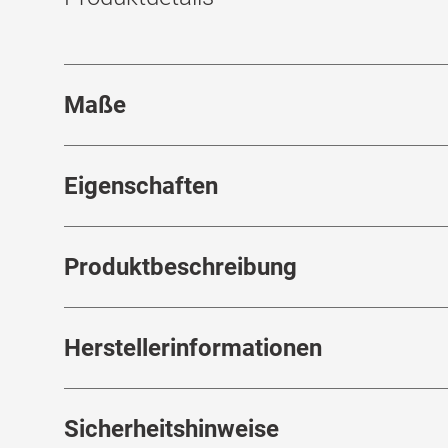
Maße
Stegbreite
:
14
mm
Eigenschaften
Marke
:
Maui Jim
Produktbeschreibung
Produktnummer
:
7518292
Rahmenfarbe
:
Schwarz / Havana / Gra
Erlebe mit der
Herstellerinformationen
Maui Jim
Koki Beach 433 00
Outdoor-Lifestyle und hochwertige Eyewear l
Glasfarbe innen
:
Grau
und selbstbewusst.
steht für Qual
Maui Jim
Brillenbreite
:
134
mm
Kompromisse.
Verspiegelt
:
Nein
Herstellerangaben gemäß EU-Produktsicher
Sicherheitshinweise