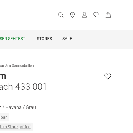
SER SEHTEST
STORES
SALE
ui Jim Sonnenbrillen
im
ach 433 001
 / Havana / Grau
gbar
t im Store prüfen