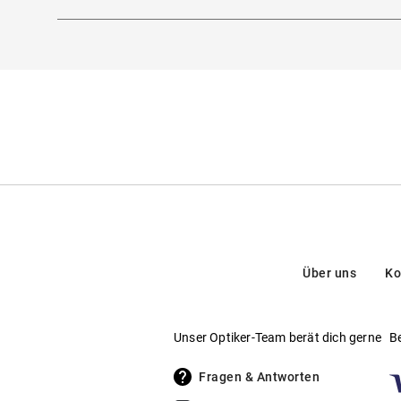
Marke
:
Maui Jim
Hersteller
:
Kering Eyewear DACH GmbH, Via Al
Rahmenmaterial
:
Kunststoff
Hier findest du die
Sicherheitshinweise
.
Kontakt: contactus@keringeyewear.com
Glasmaterial
:
Kunststoff
Brillenform
:
Quadratisch
Über uns
Ko
Unser Optiker-Team berät dich gerne
B
Fragen & Antworten