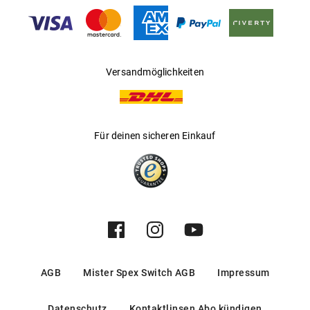
Gleitsichtfähig
:
Nein
Hersteller
:
Op Couture Brillen GmbH
Versandmöglichkeiten
Für deinen sicheren Einkauf
AGB
Mister Spex Switch AGB
Impressum
Datenschutz
Kontaktlinsen Abo kündigen