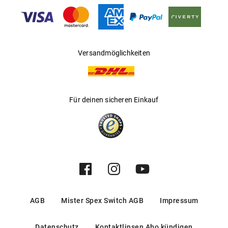
Gleitsichtfähig
:
Nein
Hersteller
:
Kering Eyewear DACH GmbH
Versandmöglichkeiten
Für deinen sicheren Einkauf
AGB
Mister Spex Switch AGB
Impressum
Datenschutz
Kontaktlinsen Abo kündigen