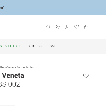
en“
SER SEHTEST
STORES
SALE
ttega Veneta Sonnenbrillen
 Veneta
8S 002