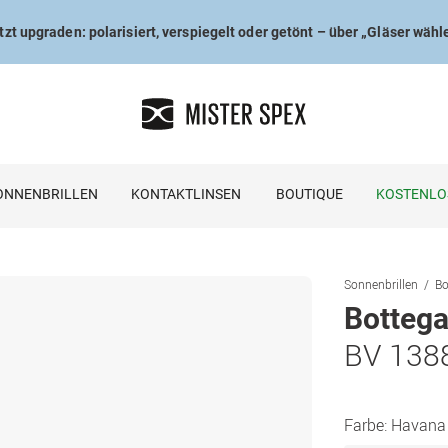
tzt upgraden: polarisiert, verspiegelt oder getönt – über „Gläser wähl
ONNENBRILLEN
KONTAKTLINSEN
BOUTIQUE
KOSTENLO
Sonnenbrillen
Bo
Bottega
BV 138
Farbe:
Havana