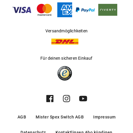
Gleitsichtfähig
:
Nein
Hersteller
:
Luxottica Group S.p.A
Versandmöglichkeiten
Für deinen sicheren Einkauf
AGB
Mister Spex Switch AGB
Impressum
Datenschutz
Kontaktlinsen Abo kündigen