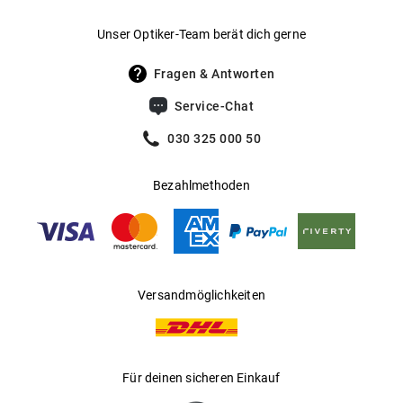
Gewicht
:
40 g
Unser Optiker-Team berät dich gerne
UV400 Filter
:
Ja
Fragen & Antworten
Filterkategorie
:
3 (Lichtdurchlässigkeit 8 % - 18 %):
Service-Chat
Schützt vor intensiver
Sonneneinstrahlung am Strand, in den
030 325 000 50
Bergen und in südeuropäischen
Ländern
Bezahlmethoden
Gleitsichtfähig
:
Ja
Hersteller
:
Luxottica Group S.p.A
Versandmöglichkeiten
Für deinen sicheren Einkauf