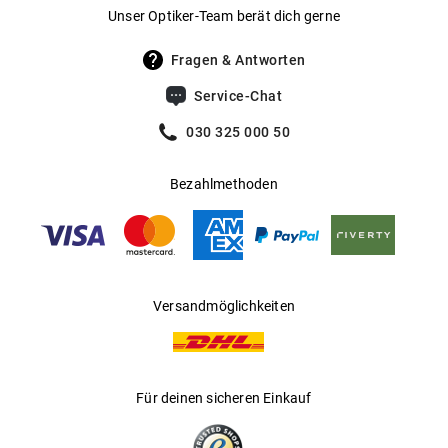
Gewicht
:
43 g
Unser Optiker-Team berät dich gerne
UV400 Filter
:
Ja
Fragen & Antworten
Filterkategorie
:
3 (Lichtdurchlässigkeit 8 % - 18 %):
Service-Chat
Schützt vor intensiver
Sonneneinstrahlung am Strand, in den
030 325 000 50
Bergen und in südeuropäischen
Ländern
Bezahlmethoden
Gleitsichtfähig
:
Ja
Hersteller
:
Luxottica Group S.p.A
Versandmöglichkeiten
Für deinen sicheren Einkauf