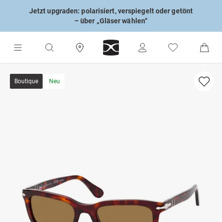
Jetzt upgraden: polarisiert, verspiegelt oder getönt
– über „Gläser wählen“
Boutique
Neu