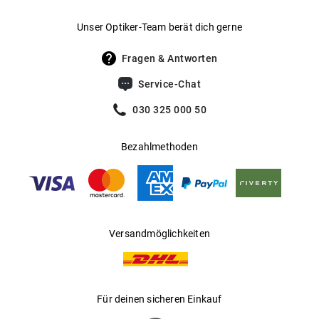
Gewicht
:
36 g
Unser Optiker-Team berät dich gerne
UV400 Filter
:
Ja
Fragen & Antworten
Filterkategorie
:
2 (Lichtdurchlässigkeit 18 % - 43 %): Für
Service-Chat
sonnige Tage in Mitteleuropa; optimal
für den Alltagsgebrauch.
030 325 000 50
Gleitsichtfähig
:
Ja
Bezahlmethoden
Hersteller
:
Luxottica Group S.p.A
Versandmöglichkeiten
Für deinen sicheren Einkauf