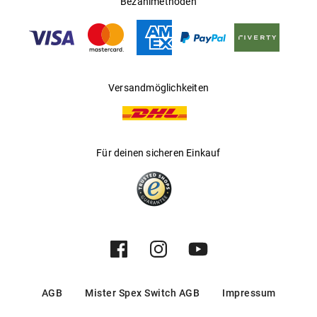
Bezahlmethoden
Gleitsichtfähig
:
Nein
Hersteller
:
Luxottica Group S.p.A
Versandmöglichkeiten
Für deinen sicheren Einkauf
AGB
Mister Spex Switch AGB
Impressum