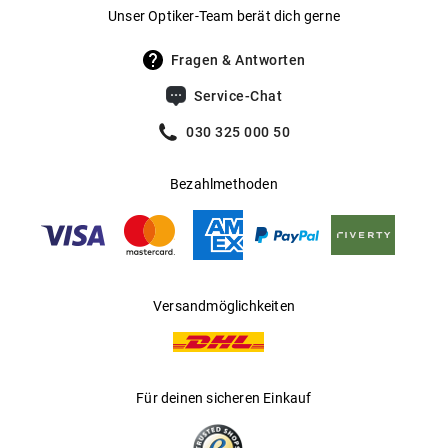
Gewicht
:
30 g
Unser Optiker-Team berät dich gerne
UV400 Filter
:
Ja
Fragen & Antworten
Filterkategorie
:
3 (Lichtdurchlässigkeit 8 % - 18 %):
Service-Chat
Schützt vor intensiver
Sonneneinstrahlung am Strand, in den
030 325 000 50
Bergen und in südeuropäischen
Ländern
Bezahlmethoden
Gleitsichtfähig
:
Ja
Hersteller
:
Marcolin SpA
Versandmöglichkeiten
Für deinen sicheren Einkauf