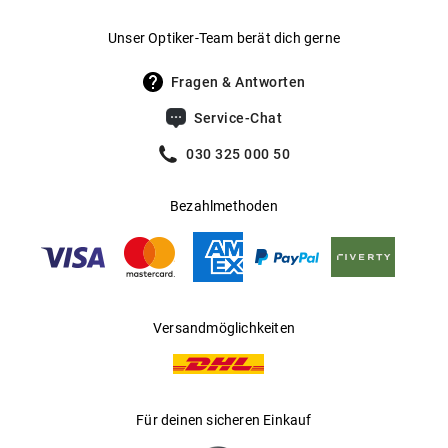
Gewicht
:
43 g
Unser Optiker-Team berät dich gerne
UV400 Filter
:
Ja
Fragen & Antworten
Filterkategorie
:
3 (Lichtdurchlässigkeit 8 % - 18 %):
Service-Chat
Schützt vor intensiver
Sonneneinstrahlung am Strand, in den
030 325 000 50
Bergen und in südeuropäischen
Ländern
Bezahlmethoden
Gleitsichtfähig
:
Ja
Hersteller
:
Marcolin SpA
Versandmöglichkeiten
Für deinen sicheren Einkauf