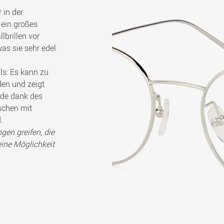
 in der
 ein großes
lbrillen vor
was sie sehr edel
als: Es kann zu
en und zeigt
ade dank des
schen mit
.
ngen greifen, die
ine Möglichkeit