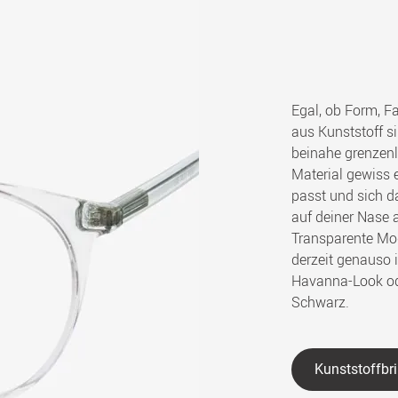
Egal, ob Form, Fa
aus Kunststoff s
beinahe grenzenl
Material gewiss e
passt und sich d
auf deiner Nase a
Transparente Mod
derzeit genauso 
Havanna-Look od
Schwarz.
Kunststoffbri