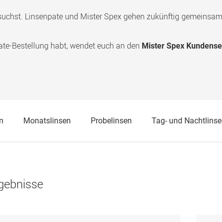
suchst.
Linsenpate und Mister Spex gehen zukünftig gemeinsa
ate-Bestellung habt, wendet euch an den
Mister Spex Kundense
n
Monatslinsen
Probelinsen
Tag- und Nachtlins
gebnisse