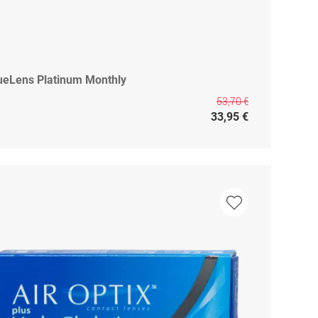
ueLens Platinum Monthly
53,70 €
33,95 €