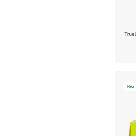
True
Neu