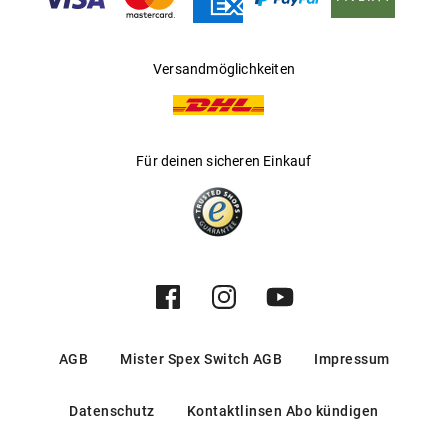
asphärischem Linsendesign und Frequency XCEL Toric für Augen
mit Hornhautverkrümmung.
Schon gewusst: CooperVision ist Marktführer im Bereich torischer
Versandmöglichkeiten
Weichlinsen.
Für deinen sicheren Einkauf
AGB
Mister Spex Switch AGB
Impressum
Datenschutz
Kontaktlinsen Abo kündigen