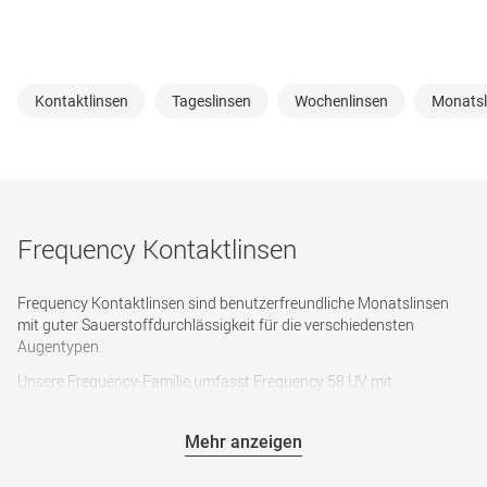
Kontaktlinsen
Tageslinsen
Wochenlinsen
Monatsl
Frequency Kontaktlinsen
Frequency Kontaktlinsen sind benutzerfreundliche Monatslinsen
mit guter Sauerstoffdurchlässigkeit für die verschiedensten
Augentypen.
Unsere Frequency-Familie umfasst Frequency 58 UV mit
integriertem UV-Blocker und guter Sauerstoffdurchlässigkeit,
Frequency 55 mit hoher Formstabilität, Frequency 55 Aspheric mit
Mehr anzeigen
asphärischem Design für eine besonders hohe Sehschärfe und
Frequency XCEL Toric für Augen mit Hornhautverkrümmung.