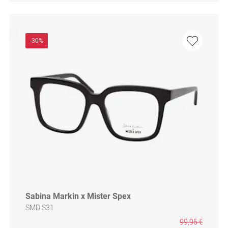
-30%
Sabina Markin x Mister Spex
SMD S31
99,95 €