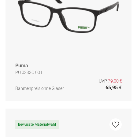
Puma
PU 0333O 001
UVP
79,00 €
65,95 €
Rahmenpreis ohne Gläser
Bewusste Materialwahl