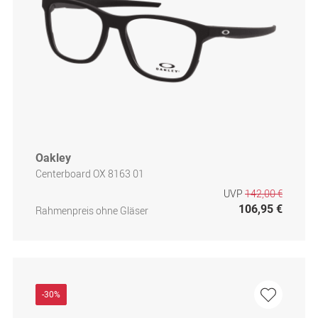
Oakley
Centerboard OX 8163 01
UVP
142,00 €
106,95 €
Rahmenpreis ohne Gläser
-30%