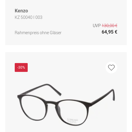
Kenzo
KZ 50040 I 003
UVP
130,00 €
64,95 €
Rahmenpreis ohne Gläser
-30%