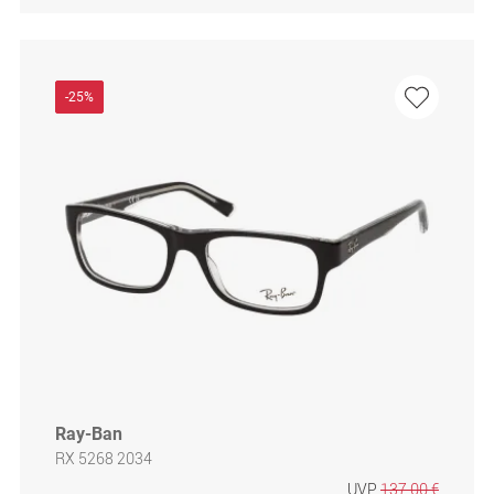
-25%
Ray-Ban
RX 5268 2034
UVP
137,00 €