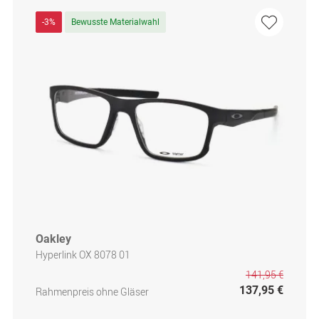
-3%
Bewusste Materialwahl
Oakley
Hyperlink OX 8078 01
141,95 €
137,95 €
Rahmenpreis ohne Gläser