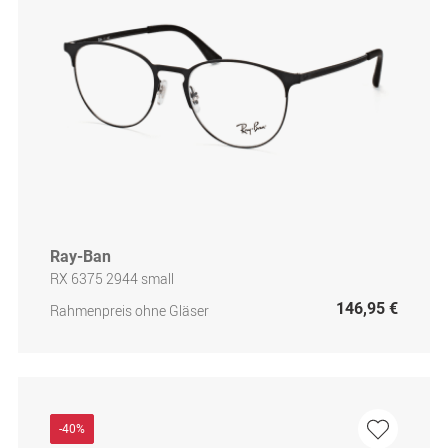
Ray-Ban
RX 6375 2944 small
146,95 €
Rahmenpreis ohne Gläser
-40%