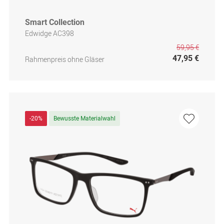
Smart Collection
Edwidge AC398
59,95 €
47,95 €
Rahmenpreis ohne Gläser
-20%
Bewusste Materialwahl