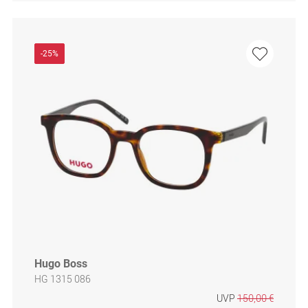
-25%
Hugo Boss
HG 1315 086
UVP
150,00 €