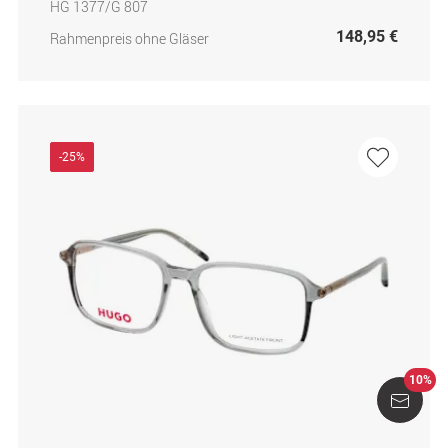
HG 1377/G 807
148,95 €
Rahmenpreis ohne Gläser
-25%
10%