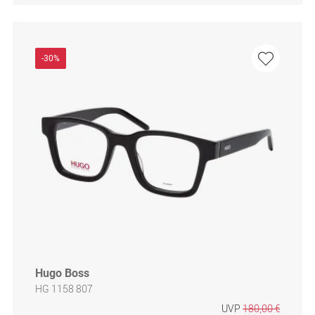
-30%
Hugo Boss
HG 1158 807
UVP
180,00 €