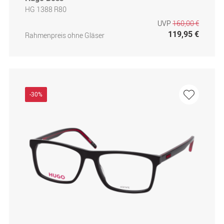
HG 1388 R80
UVP
160,00 €
119,95 €
Rahmenpreis ohne Gläser
-30%