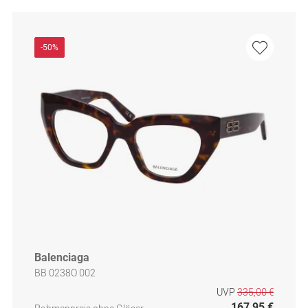
-50%
Balenciaga
BB 0238O 002
UVP
335,00 €
167,95 €