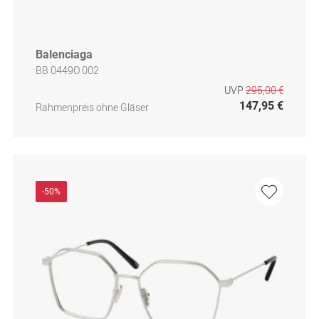
Balenciaga
BB 0449O 002
UVP
295,00 €
147,95 €
Rahmenpreis ohne Gläser
-50%