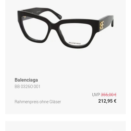
Balenciaga
BB 0326O 001
UVP
355,00 €
212,95 €
Rahmenpreis ohne Gläser