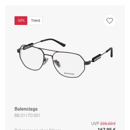
-50%
Trend
Balenciaga
BB 0117O 001
UVP
335,00 €
167,95 €