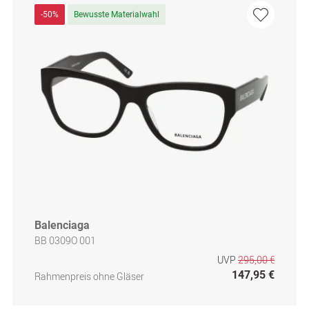
-50%
Bewusste Materialwahl
Balenciaga
BB 0309O 001
UVP
295,00 €
147,95 €
Rahmenpreis ohne Gläser