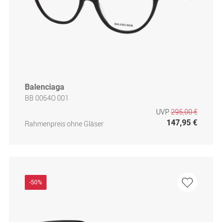
Balenciaga
BB 0064O 001
UVP
295,00 €
147,95 €
Rahmenpreis ohne Gläser
-50%