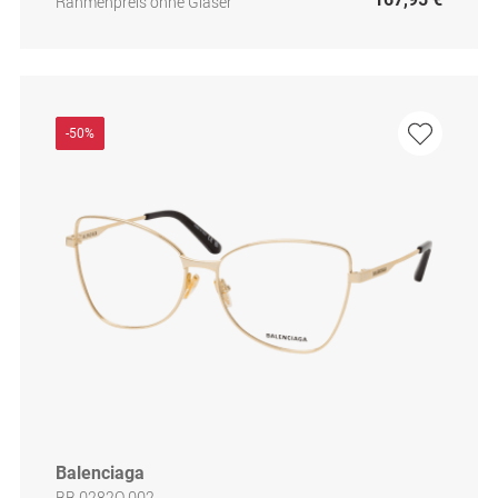
Rahmenpreis ohne Gläser
-50%
Balenciaga
BB 0282O 002