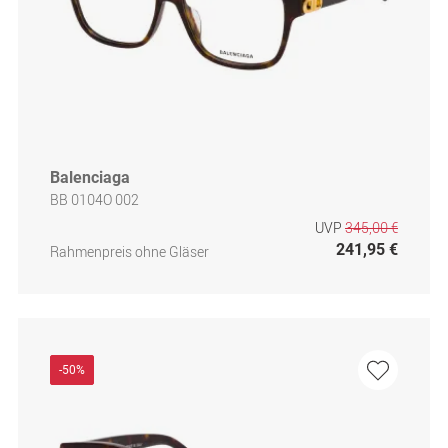
Balenciaga
BB 0104O 002
UVP
345,00 €
241,95 €
Rahmenpreis ohne Gläser
-50%