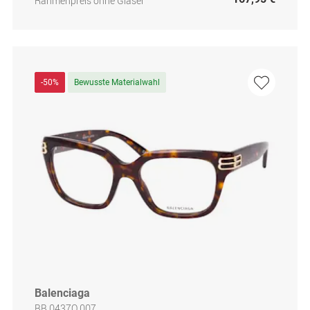
Rahmenpreis ohne Gläser
-50%
Bewusste Materialwahl
Balenciaga
BB 0437O 007