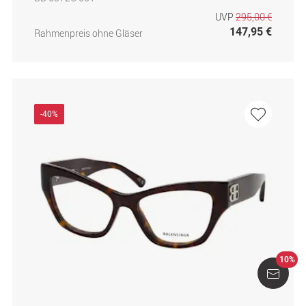
UVP
295,00 €
147,95 €
Rahmenpreis ohne Gläser
-40%
10%