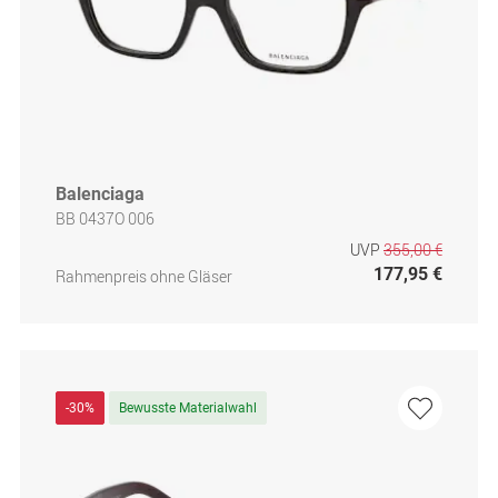
Balenciaga
BB 0437O 006
UVP
355,00 €
177,95 €
Rahmenpreis ohne Gläser
-30%
Bewusste Materialwahl