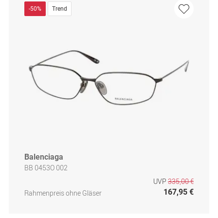
-50%
Trend
Balenciaga
BB 0453O 002
UVP
335,00 €
167,95 €
Rahmenpreis ohne Gläser