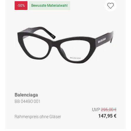
-50%
Bewusste Materialwahl
Balenciaga
BB 0449O 001
UVP
295,00 €
147,95 €
Rahmenpreis ohne Gläser