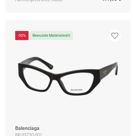
-50%
Bewusste Materialwahl
Balenciaga
BB 0372O 001