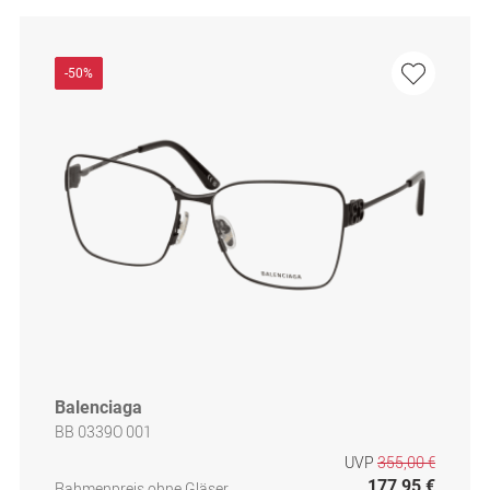
-50%
Balenciaga
BB 0339O 001
UVP
355,00 €
177,95 €
Rahmenpreis ohne Gläser