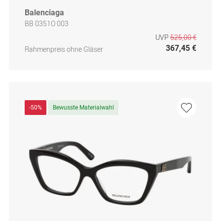
Balenciaga
BB 0351O 003
UVP
525,00 €
367,45 €
Rahmenpreis ohne Gläser
-50%
Bewusste Materialwahl