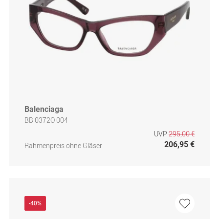
Balenciaga
BB 0372O 004
UVP
295,00 €
206,95 €
Rahmenpreis ohne Gläser
-40%