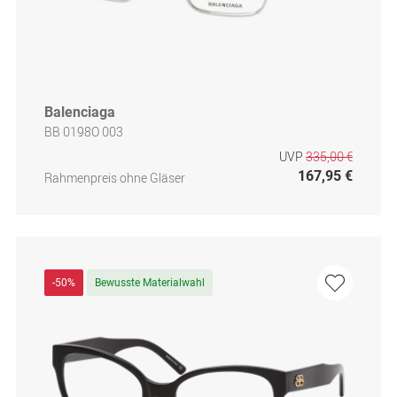
Balenciaga
BB 0198O 003
UVP
335,00 €
167,95 €
Rahmenpreis ohne Gläser
-50%
Bewusste Materialwahl