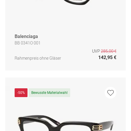
Balenciaga
BB 0341O 001
UVP
285,00 €
142,95 €
Rahmenpreis ohne Gläser
-50%
Bewusste Materialwahl