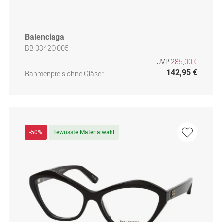
Balenciaga
BB 0342O 005
UVP
285,00 €
142,95 €
Rahmenpreis ohne Gläser
-50%
Bewusste Materialwahl