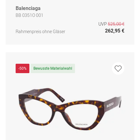
Balenciaga
BB 0351O 001
UVP
525,00 €
262,95 €
Rahmenpreis ohne Gläser
-50%
Bewusste Materialwahl