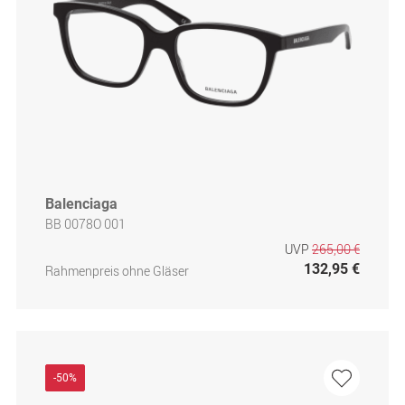
Balenciaga
BB 0078O 001
UVP
265,00 €
132,95 €
Rahmenpreis ohne Gläser
-50%