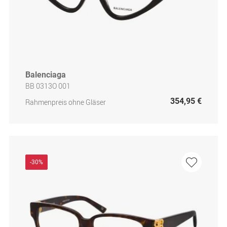
Balenciaga
BB 0313O 001
354,95 €
Rahmenpreis ohne Gläser
-30%