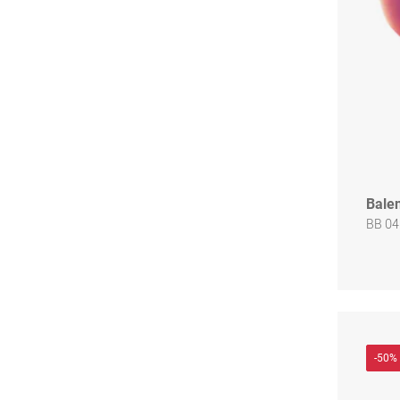
Bale
BB 04
-50%