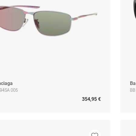
nciaga
Ba
94SA 005
BB
354,95 €