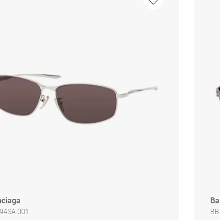
nciaga
Ba
94SA 001
BB