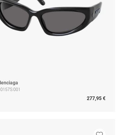
lenciaga
 0157S 001
277,95 €