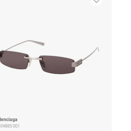
lenciaga
 0488S 001