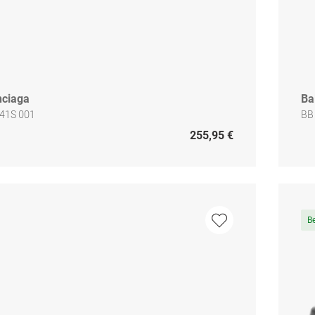
nciaga
Ba
41S 001
BB
255,95 €
B