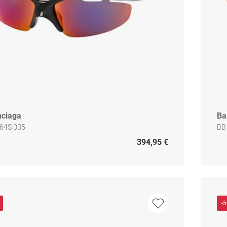
nciaga
Ba
64S 005
BB
394,95 €
-