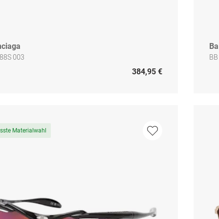
nciaga
Ba
88S 003
BB
384,95 €
sste Materialwahl