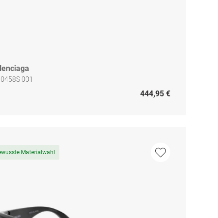
lenciaga
 0458S 001
444,95 €
ewusste Materialwahl