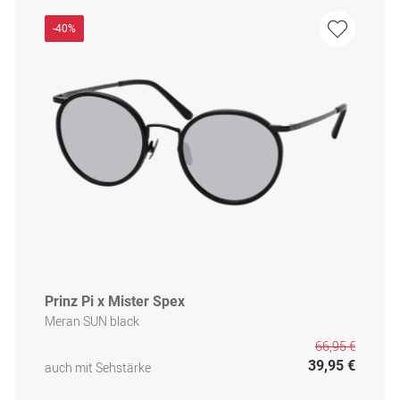
-40%
Prinz Pi x Mister Spex
Meran SUN black
66,95 €
39,95 €
auch mit Sehstärke