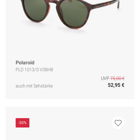
Polaroid
PLD 1013/S V08H8
UVP
75,00 €
52,95 €
auch mit Sehstärke
-50%