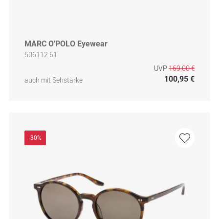
MARC O'POLO Eyewear
506112 61
UVP
169,00 €
100,95 €
auch mit Sehstärke
-30%