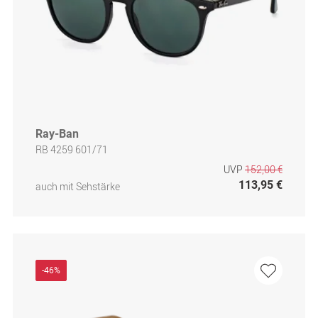
Ray-Ban
RB 4259 601/71
UVP
152,00 €
113,95 €
auch mit Sehstärke
-46%