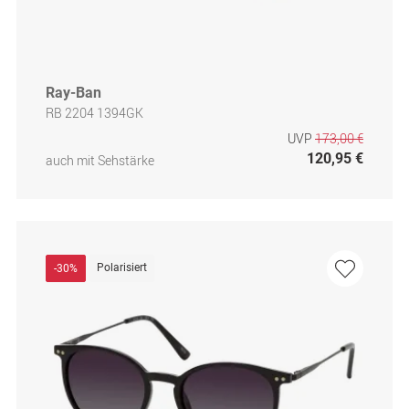
Ray-Ban
RB 2204 1394GK
UVP
173,00 €
120,95 €
auch mit Sehstärke
Polarisiert
-30%