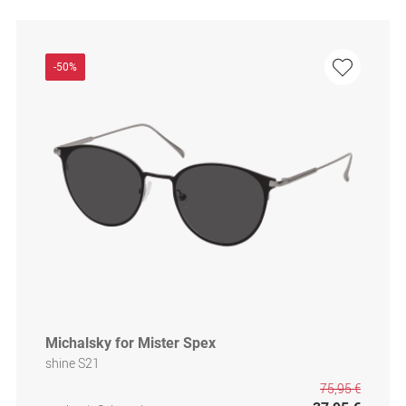
-50%
Michalsky for Mister Spex
shine S21
75,95 €