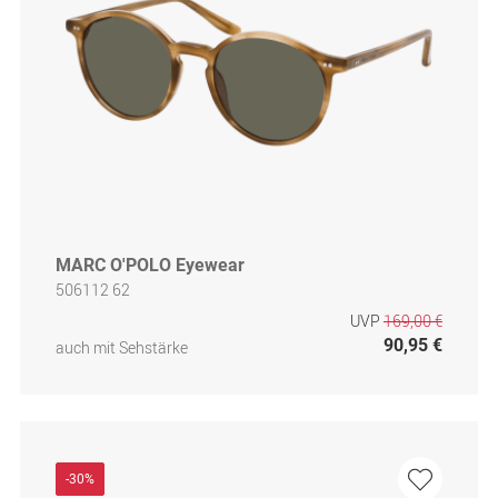
MARC O'POLO Eyewear
506112 62
UVP
169,00 €
90,95 €
auch mit Sehstärke
-30%