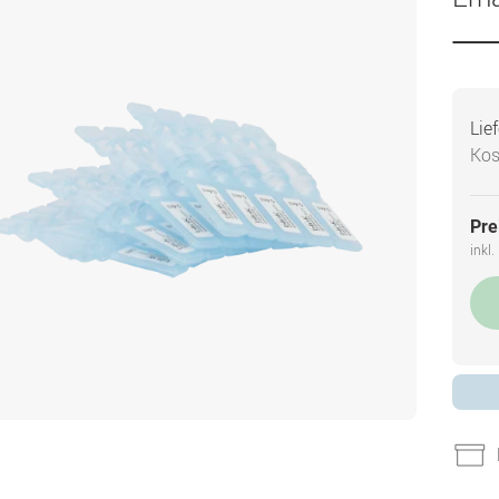
Lie
Kos
Pre
inkl