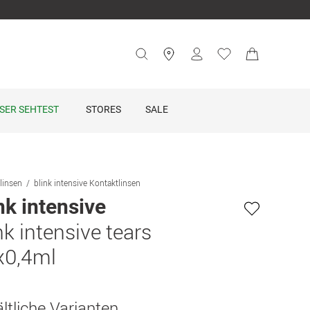
SER SEHTEST
STORES
SALE
linsen
blink intensive Kontaktlinsen
nk intensive
nk intensive tears
x0,4ml
ltliche Varianten