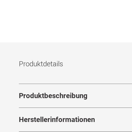
Produktdetails
Produktbeschreibung
Herstellerinformationen
Blink intensive tears von AMO (American M
Zusammenstellung empfindet die Tränenflüssi