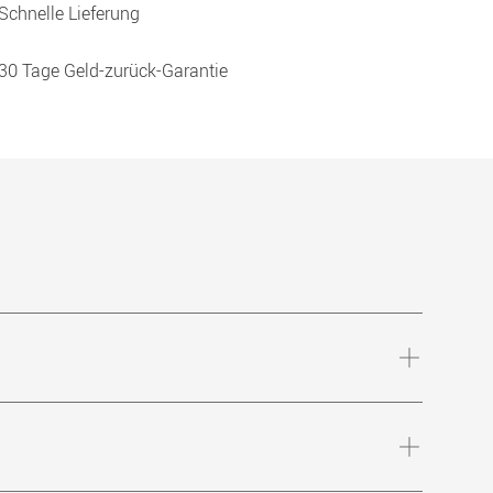
Schnelle Lieferung
30 Tage Geld-zurück-Garantie
nangenehmen Reizungen. Eine neue
rd die Sehqualität verbessert und der