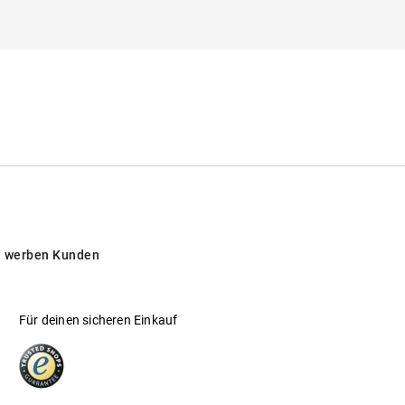
 Linsen müssen nicht herausgenommen
 sich nach kurzem Blinzeln im Auge. Damit
he Augenblicke!
 werben Kunden
Für deinen sicheren Einkauf