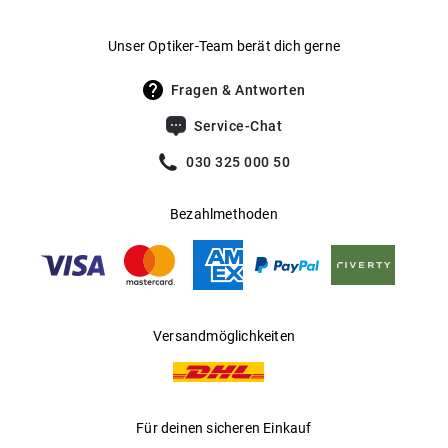
ganztägigen Tragekomfort und eine ausgezeichnete
Desinfektionswirkung gegen schädliche Keime und
Unser Optiker-Team berät dich gerne
Bakterien.
Fragen & Antworten
Inhalt: 3 x 360ml
Service-Chat
030 325 000 50
Bezahlmethoden
Versandmöglichkeiten
Für deinen sicheren Einkauf