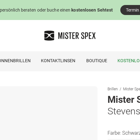
 persönlich beraten oder buche einen
kostenlosen Sehtest
Termin
ONNENBRILLEN
KONTAKTLINSEN
BOUTIQUE
KOSTENLO
Brillen
Mister Spe
Mister 
Steven
Farbe:
Schwar