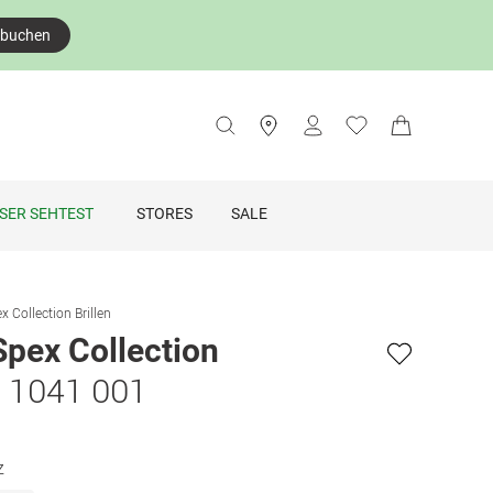
 buchen
SER SEHTEST
STORES
SALE
x Collection Brillen
Spex Collection
s 1041 001
z