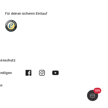
Für deinen sicheren Einkauf
tenschutz
ündigen
en
10%
Stevens 1041 001