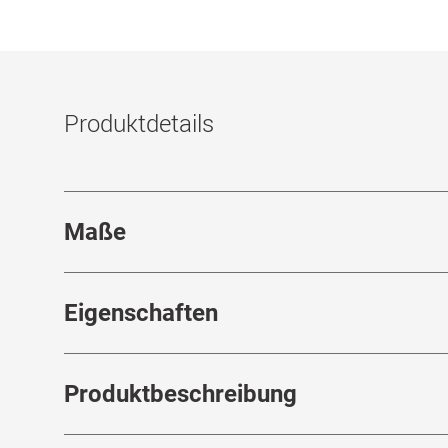
Produktdetails
Maße
Stegbreite
:
19
mm
Eigenschaften
Marke
:
Mister Spex Collection
Produktbeschreibung
Produktnummer
:
6488567