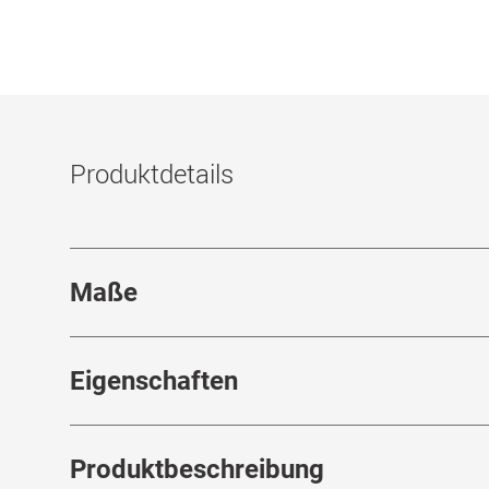
Produktdetails
Maße
Stegbreite
:
16
mm
Eigenschaften
Marke
:
Polo Ralph Lauren
Produktbeschreibung