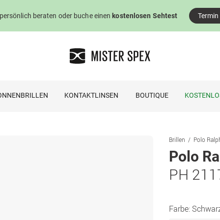
 persönlich beraten oder buche einen
kostenlosen Sehtest
Termin
ONNENBRILLEN
KONTAKTLINSEN
BOUTIQUE
KOSTENLO
Brillen
Polo Ralph
Polo Ra
PH 211
Farbe:
Schwar