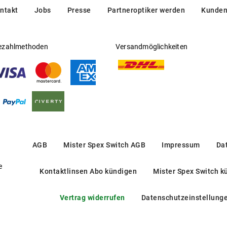
ntakt
Jobs
Presse
Partneroptiker werden
Kunden
ezahlmethoden
Versandmöglichkeiten
AGB
Mister Spex Switch AGB
Impressum
Da
e
Kontaktlinsen Abo kündigen
Mister Spex Switch k
Vertrag widerrufen
Datenschutzeinstellung
PH