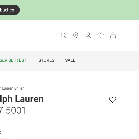
 buchen
SER SEHTEST
STORES
SALE
 Lauren Brillen
lph Lauren
7 5001
z