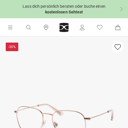
Lass dich persönlich beraten oder buche einen
kostenlosen Sehtest
-30%