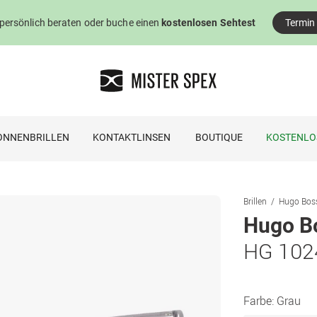
 persönlich beraten oder buche einen
kostenlosen Sehtest
Termin
ONNENBRILLEN
KONTAKTLINSEN
BOUTIQUE
KOSTENLO
Brillen
Hugo Boss
Hugo B
HG 102
Farbe:
Grau