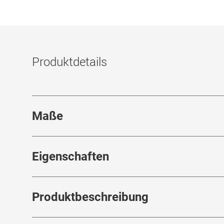
Produktdetails
Maße
Stegbreite
:
18
mm
Eigenschaften
Marke
:
Hugo Boss
Ra
Produktbeschreibung
Produktnummer
:
6751903
Fed