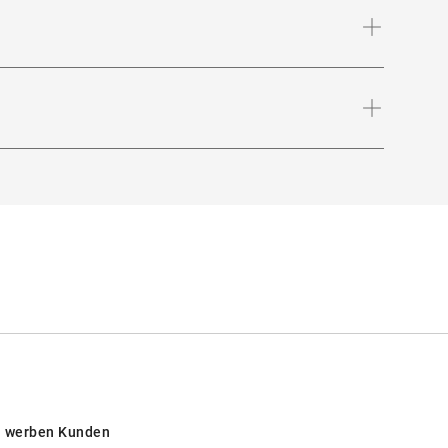
Bügellänge
:
145
mm
 werben Kunden