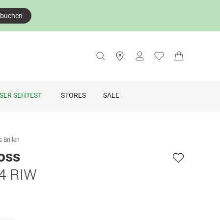
 buchen
SER SEHTEST
STORES
SALE
 Brillen
oss
4 RIW