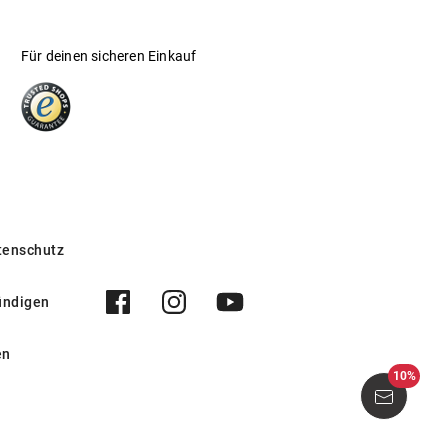
Für deinen sicheren Einkauf
tenschutz
ündigen
en
10%
RIW