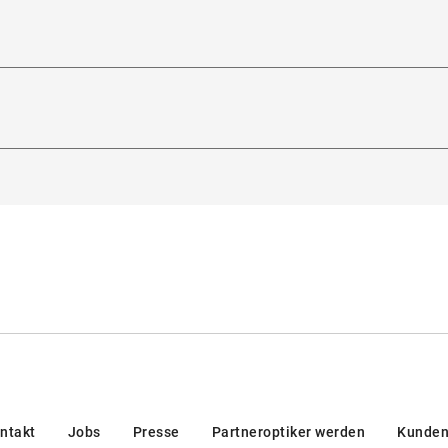
icht
:
18 g
ihen
itsichtfähig
:
Ja
Glasbreite
:
51
mm
steller
:
Safilo GmbH
heitsverordnung (GPSR)
:
5129, Padua, Italien
 Nasenauflage
ntakt
Jobs
Presse
Partneroptiker werden
Kunden