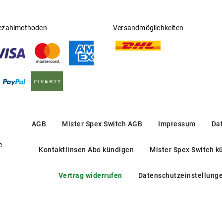
ezahlmethoden
Versandmöglichkeiten
AGB
Mister Spex Switch AGB
Impressum
Da
e
Kontaktlinsen Abo kündigen
Mister Spex Switch k
Vertrag widerrufen
Datenschutzeinstellung
HG 1024 