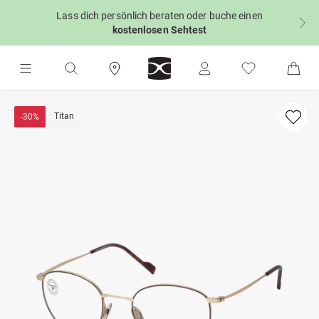
Lass dich persönlich beraten oder buche einen
kostenlosen Sehtest
Titan
-30%