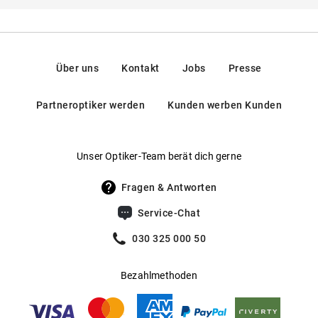
Hier findest du die
Sicherheitshinweise
.
Widerstandsfähiger Metallrahmen
Rahmentyp
:
Vollrand
Hersteller
:
Luxottica Group S.p.A, Piazzale Cadorna 3,
20123, Milan, Italien
Nasenpads versprechen optimalen Tragekomfort
Federscharniere
:
Nein
Kontakt:
Gewicht
:
18 g
Mehr über
erfahren Sie
.
VOGUE Eyewear
hier
https://www.essilorluxottica.com/en/brands/customer-
Über uns
Kontakt
Jobs
Presse
care/
Gleitsichtfähig
:
Ja
Partneroptiker werden
Kunden werben Kunden
Hersteller
:
Luxottica Group S.p.A
Unser Optiker-Team berät dich gerne
Fragen & Antworten
Service-Chat
030 325 000 50
Bezahlmethoden