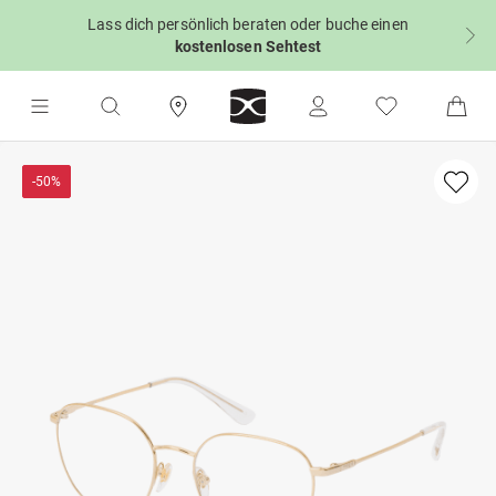
Lass dich persönlich beraten oder buche einen
kostenlosen Sehtest
-50%