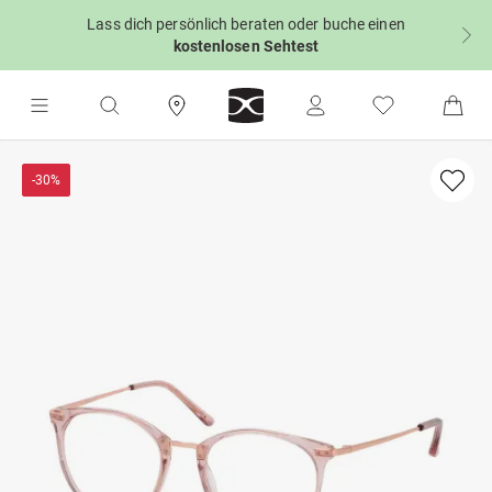
Lass dich persönlich beraten oder buche einen
kostenlosen Sehtest
-30%