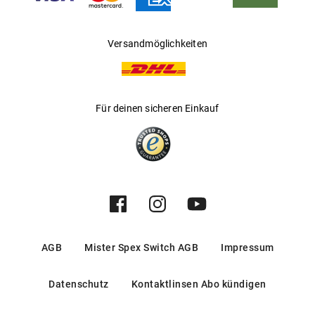
Vorgeformte Nasenauflage sorgt für angenehmes
Tragegefühl
Versandmöglichkeiten
Mehr über
erfahren Sie
.
aboxofsweets x Mister Spex
hier
Für deinen sicheren Einkauf
AGB
Mister Spex Switch AGB
Impressum
Datenschutz
Kontaktlinsen Abo kündigen