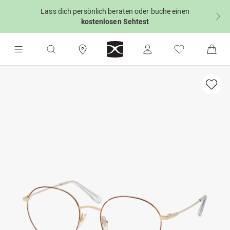
Lass dich persönlich beraten oder buche einen
kostenlosen Sehtest