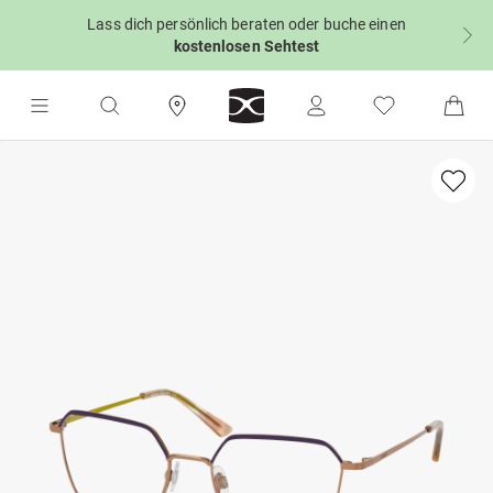
Lass dich persönlich beraten oder buche einen
kostenlosen Sehtest