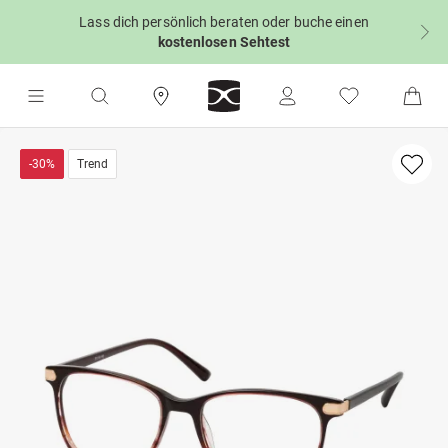
Lass dich persönlich beraten oder buche einen
kostenlosen Sehtest
-30%
Trend