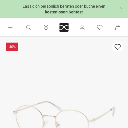
Lass dich persönlich beraten oder buche einen
kostenlosen Sehtest
-40%