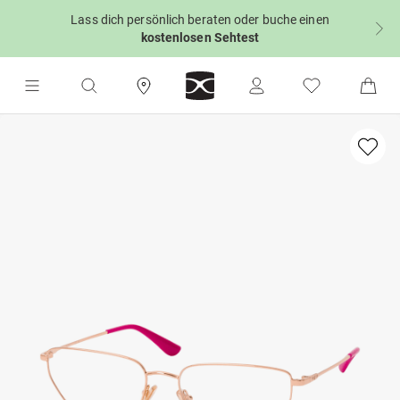
Lass dich persönlich beraten oder buche einen
kostenlosen Sehtest